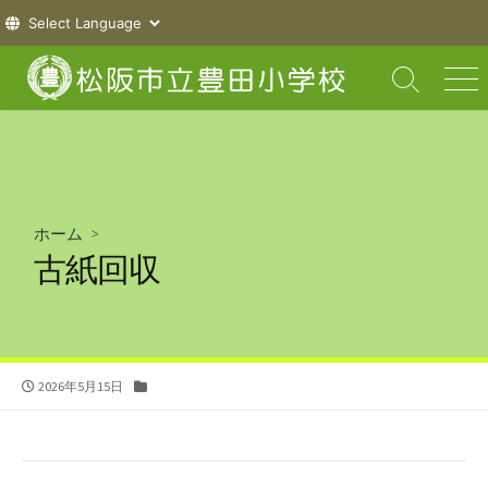
コ
ン
検
メ
索
ニ
テ
切
ュ
ン
り
ー
ツ
替
え
へ
ス
ホーム
>
キ
古紙回収
ッ
プ
公
カ
2026年5月15日
開
テ
日
ゴ
リ
ー