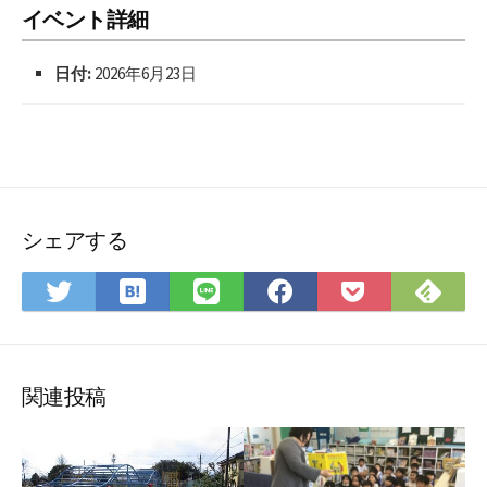
イベント詳細
日付:
2026年6月23日
シェアする
は
Fee
Twitter
LINE
Facebook
Pocket
て
で
で
で
で
に
な
購
シ
シ
シ
保
ブ
読
ェ
ェ
ェ
存
ッ
ア
ア
ア
関連投稿
ク
マ
ー