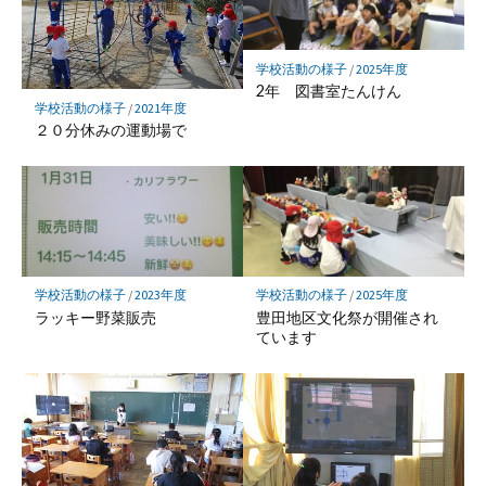
ク
に
保
学校活動の様子
/
2025年度
存
2年 図書室たんけん
学校活動の様子
/
2021年度
２０分休みの運動場で
学校活動の様子
/
2023年度
学校活動の様子
/
2025年度
ラッキー野菜販売
豊田地区文化祭が開催され
ています