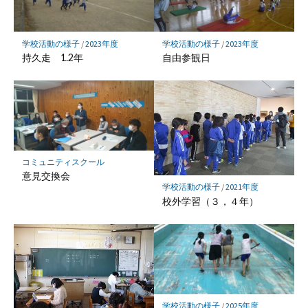
ク
に
保
学校活動の様子
/
2023年度
学校活動の様子
/
2023年度
存
持久走 1.2年
自由参観日
コミュニティスクール
意見交換会
学校活動の様子
/
2021年度
校外学習（３，４年）
学校活動の様子
/
2025年度