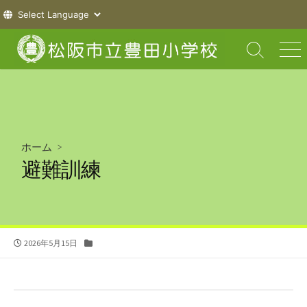
コ
ン
検
メ
索
ニ
テ
切
ュ
ン
り
ー
ツ
替
え
へ
ス
ホーム
>
キ
避難訓練
ッ
プ
公
カ
2026年5月15日
開
テ
日
ゴ
リ
ー