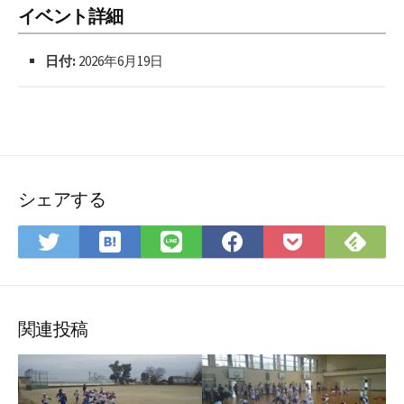
イベント詳細
日付:
2026年6月19日
シェアする
は
Fee
Twitter
LINE
Facebook
Pocket
て
で
で
で
で
に
な
購
シ
シ
シ
保
ブ
読
ェ
ェ
ェ
存
ッ
ア
ア
ア
関連投稿
ク
マ
ー