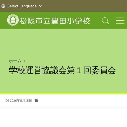
コ
ン
検
メ
索
ニ
テ
切
ュ
ン
り
ー
ツ
替
え
へ
ス
ホーム
>
キ
学校運営協議会第１回委員会
ッ
プ
公
カ
2026年5月15日
開
テ
日
ゴ
リ
ー