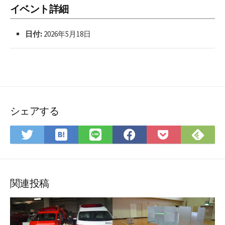
イベント詳細
日付:
2026年5月18日
シェアする
は
Fee
Twitter
LINE
Facebook
Pocket
て
で
で
で
で
に
な
購
シ
シ
シ
保
ブ
読
ェ
ェ
ェ
存
ッ
ア
ア
ア
関連投稿
ク
マ
ー