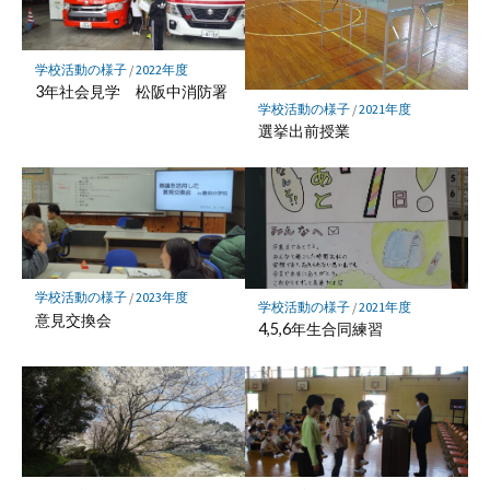
ク
に
保
学校活動の様子
/
2022年度
存
3年社会見学 松阪中消防署
学校活動の様子
/
2021年度
選挙出前授業
学校活動の様子
/
2023年度
学校活動の様子
/
2021年度
意見交換会
4,5,6年生合同練習