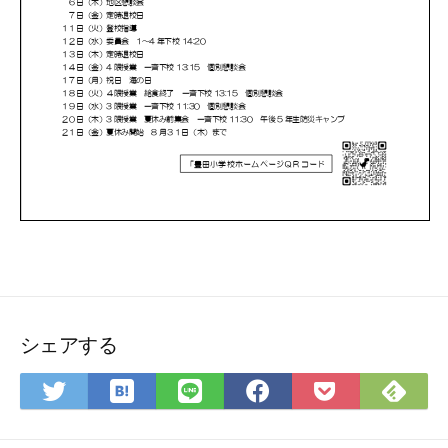
シェアする
は
Fee
Twitter
LINE
Facebook
Pocket
て
で
で
で
で
に
な
購
シ
シ
シ
保