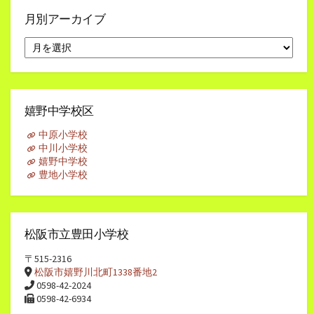
月別アーカイブ
月
別
ア
ー
カ
イ
嬉野中学校区
ブ
中原小学校
中川小学校
嬉野中学校
豊地小学校
松阪市立豊田小学校
〒515-2316
松阪市嬉野川北町1338番地2
0598-42-2024
0598-42-6934