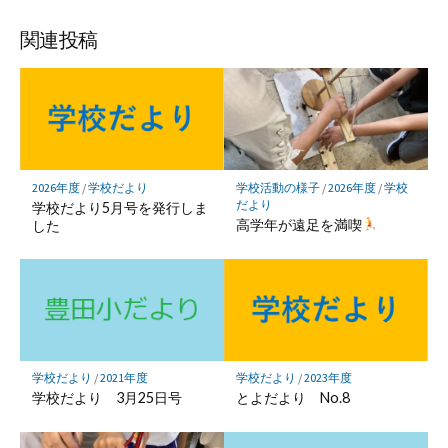
ブ
読
ェ
ェ
ェ
存
ッ
ア
ア
ア
関連投稿
ク
マ
ー
ク
に
保
2026年度
/
学校だより
学校活動の様子
/
2026年度
/
学校
存
だより
学校だより5月号を発行しま
高学年が遠足を満喫
した
学校だより
/
2021年度
学校だより
/
2023年度
学校だより 3月25日号
とよだより No.8