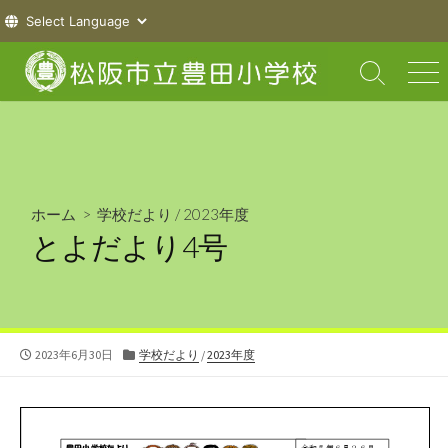
コ
ン
検
メ
索
ニ
テ
切
ュ
ン
り
ー
ツ
替
え
へ
ス
ホーム
>
学校だより
/
2023年度
キ
とよだより4号
ッ
プ
公
カ
2023年6月30日
学校だより
/
2023年度
開
テ
日
ゴ
リ
ー