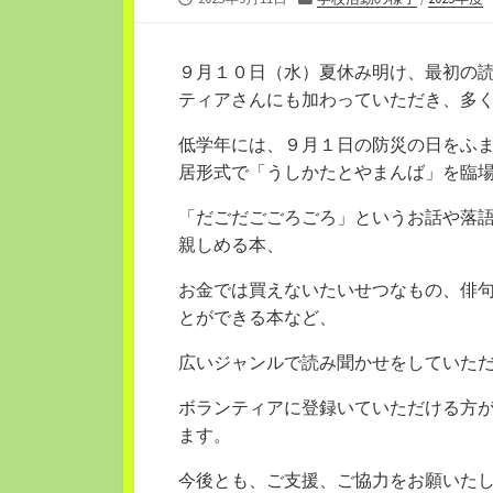
開
テ
日
ゴ
リ
９月１０日（水）夏休み明け、最初の
ー
ティアさんにも加わっていただき、多
低学年には、９月１日の防災の日をふ
居形式で「うしかたとやまんば」を臨
「だごだごごろごろ」というお話や落
親しめる本、
お金では買えないたいせつなもの、俳
とができる本など、
広いジャンルで読み聞かせをしていた
ボランティアに登録いていただける方
ます。
今後とも、ご支援、ご協力をお願いた