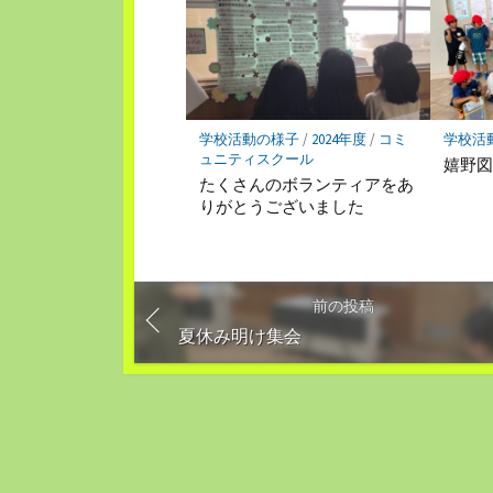
学校活動の様子
/
2024年度
/
コミ
学校活
ュニティスクール
嬉野
たくさんのボランティアをあ
りがとうございました
前の投稿
夏休み明け集会