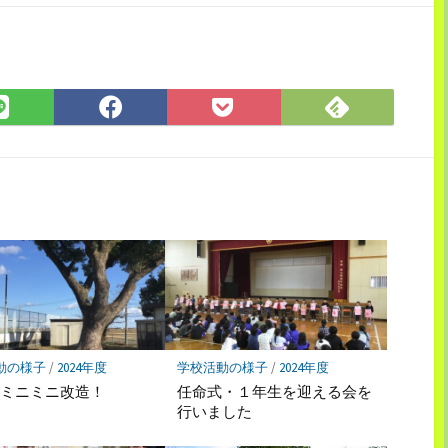
Feedly
LINE
Facebook
Pocket
で
で
で
に
購
シ
シ
保
読
ェ
ェ
存
ア
ア
動の様子
/
2024年度
学校活動の様子
/
2024年度
をミニミニ改造！
任命式・１年生を迎える会を
行いました