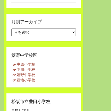
月別アーカイブ
月
別
ア
ー
カ
嬉野中学校区
イ
ブ
中原小学校
中川小学校
嬉野中学校
豊地小学校
松阪市立豊田小学校
〒515-2316