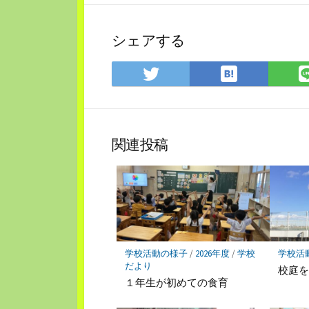
シェアする
は
Twitter
て
で
な
シ
ブ
ェ
ッ
ア
関連投稿
ク
マ
ー
ク
に
保
存
学校活動の様子
/
2026年度
/
学校
学校活
だより
校庭
１年生が初めての食育