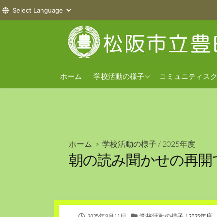
コ
ン
テ
ン
2026年度
ツ
ホーム
学校活動の様子
コミュニティス
へ
2025年度
ス
2024年度
キ
ッ
プ
ホーム
>
学校活動の様子
/
2025年度
朝の読み聞かせの再開
公
カ
2025年9月11日
学校活動の様子
/
2025年度