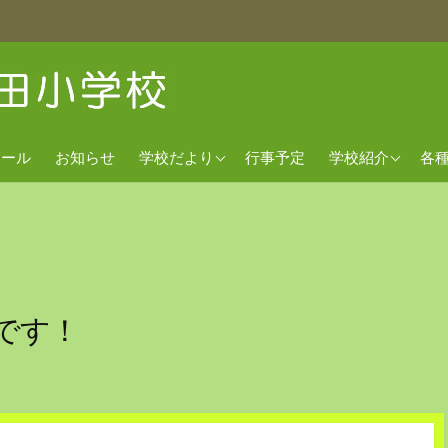
2026年度
経営方針
欠
クール
お知らせ
学校だより
行事予定
学校紹介
各
2025年度
沿革
出
2024年度
校歌
交通アクセス
です！