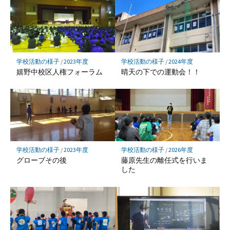
マ
ー
ク
に
保
学校活動の様子
/
2023年度
学校活動の様子
/
2024年度
存
嬉野中校区人権フォーラム
晴天の下での運動会！！
学校活動の様子
/
2023年度
学校活動の様子
/
2026年度
グローブその後
藤原先生の離任式を行いま
した