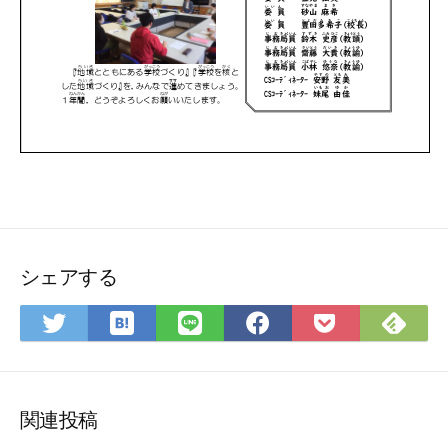
シェアする
は
Fee
Twitter
LINE
Facebook
Pocket
て
で
で
で
で
に
な
購
シ
シ
シ
保
ブ
読
ェ
ェ
ェ
存
ッ
ア
ア
ア
関連投稿
ク