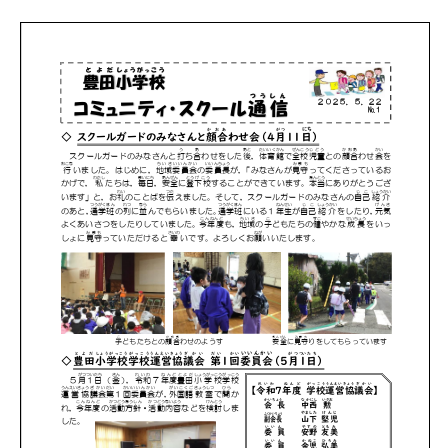
日
ゴ
リ
ー