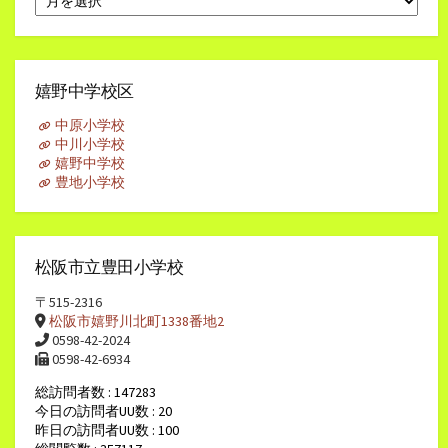
別
ア
ー
カ
イ
嬉野中学校区
ブ
中原小学校
中川小学校
嬉野中学校
豊地小学校
松阪市立豊田小学校
〒515-2316
松阪市嬉野川北町1338番地2
0598-42-2024
0598-42-6934
総訪問者数 : 147283
今日の訪問者UU数 : 20
昨日の訪問者UU数 : 100