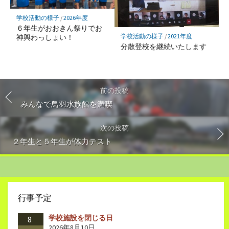
学校活動の様子
/
2026年度
６年生がおおきん祭りでお
学校活動の様子
/
2021年度
神輿わっしょい！
分散登校を継続いたします
前の投稿
みんなで鳥羽水族館を満喫
次の投稿
２年生と５年生が体力テスト
行事予定
学校施設を閉じる日
8
2026年8月10日