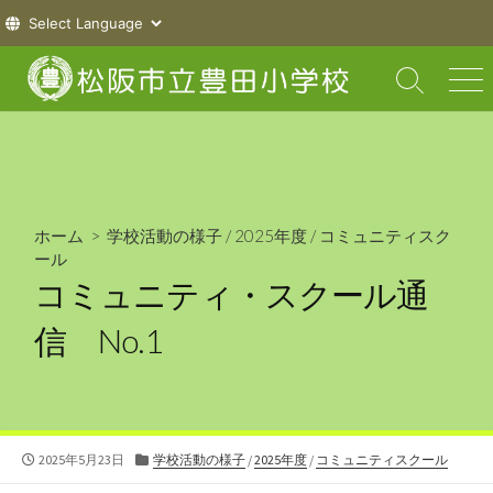
コ
ン
検
メ
索
ニ
テ
切
ュ
ン
り
ー
ツ
替
え
へ
ス
ホーム
>
学校活動の様子
/
2025年度
/
コミュニティスク
キ
ール
ッ
コミュニティ・スクール通
プ
信 No.1
公
カ
2025年5月23日
学校活動の様子
/
2025年度
/
コミュニティスクール
開
テ