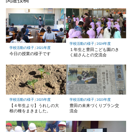
ク
マ
ー
ク
に
保
学校活動の様子
/
2024年度
存
学校活動の様子
/
2021年度
１年生と豊田こども園のき
今日の授業の様子です
く組さんとの交流会
学校活動の様子
/
2025年度
学校活動の様子
/
2023年度
【４年生より】うれしの大
豊田の未来づくりプラン交
根の種をまきました。
流会