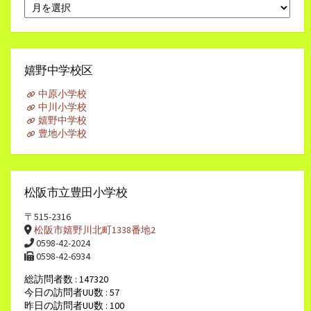
月
別
ア
ー
カ
イ
嬉野中学校区
ブ
中原小学校
中川小学校
嬉野中学校
豊地小学校
松阪市立豊田小学校
〒515-2316
松阪市嬉野川北町1338番地2
0598-42-2024
0598-42-6934
総訪問者数 : 147320
今日の訪問者UU数 : 57
昨日の訪問者UU数 : 100