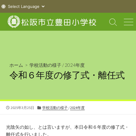
コ
ン
検
メ
索
ニ
テ
切
ュ
ン
り
ー
ツ
替
え
へ
ス
ホーム
>
学校活動の様子
/
2024年度
キ
令和６年度の修了式・離任式
ッ
プ
公
カ
2025年3月25日
学校活動の様子
/
2024年度
開
テ
日
ゴ
リ
光陰矢の如し、とは言いますが、本日令和６年度の修了式・
ー
離任式を行いました。