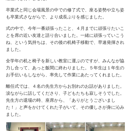
卒業式と同じ会場風景の中での修了式で、座る姿勢や立ち姿
も卒業式さながらで、より成長ぶりを感じました。
式の中で、今年一番頑張ったこと、４月までに頑張りたいこ
とを席の近い友達と語り合いました。一緒に頑張っていこう
ね、という気持ちは、その後の机椅子移動で、早速発揮され
ました。
全学年の机と椅子を新しい教室に運ぶのですが、みんなが協
力し合って、あっと飯間に終わりました。５年生は１年生の
お手伝いもしながら、率先して作業にあたってくれました。
離任式では、４名の先生方からお別れのお話がありました。
涙ながらに話してくださり、子どもたちも寂しそうでした。
先生方の退場の時、座席から、「ありがとうございまし
た！」と声をかけてくれた子がいて、その優しさが身に沁み
ました。