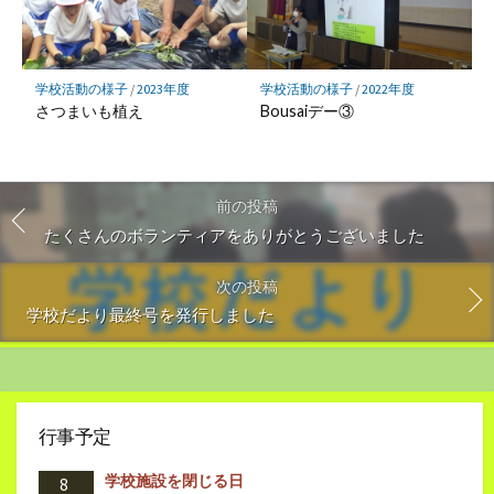
学校活動の様子
/
2022年度
学校活動の様子
/
2023年度
Bousaiデー③
さつまいも植え
前の投稿
たくさんのボランティアをありがとうございました
次の投稿
学校だより最終号を発行しました
行事予定
学校施設を閉じる日
8