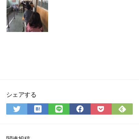
シェアする
は
Fee
Twitter
LINE
Facebook
Pocket
て
で
で
で
で
に
な
購
シ
シ
シ
保
ブ
読
ェ
ェ
ェ
存
ッ
ア
ア
ア
関連投稿