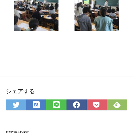
シェアする
は
Fee
Twitter
LINE
Facebook
Pocket
て
で
で
で
で
に
な
購
シ
シ
シ
保
ブ
読
ェ
ェ
ェ
存
ッ