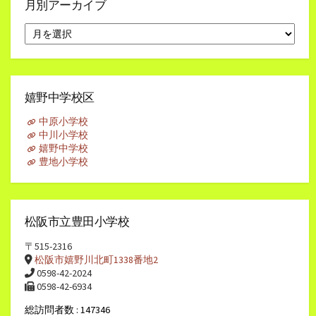
月別アーカイブ
月
別
ア
ー
カ
イ
嬉野中学校区
ブ
中原小学校
中川小学校
嬉野中学校
豊地小学校
松阪市立豊田小学校
〒515-2316
松阪市嬉野川北町1338番地2
0598-42-2024
0598-42-6934
総訪問者数 : 147346