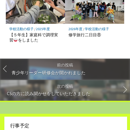
学校活動の様子
/
2025年度
2026年度
/
学校活動の様子
【５年生】家庭科で調理実
修学旅行二日目⑧
習
をしました
前の投稿
青少年リーダー研修会が開かれました
次の投稿
CSの方に読み聞かせをしていただきました
行事予定