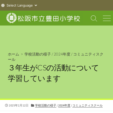
コ
ン
検
メ
索
ニ
テ
切
ュ
ン
り
ー
ツ
替
え
へ
ス
ホーム
>
学校活動の様子
/
2024年度
/
コミュニティスク
キ
ール
ッ
３年生がCSの活動について
プ
学習しています
公
カ
2025年2月12日
学校活動の様子
/
2024年度
/
コミュニティスクール
開
テ