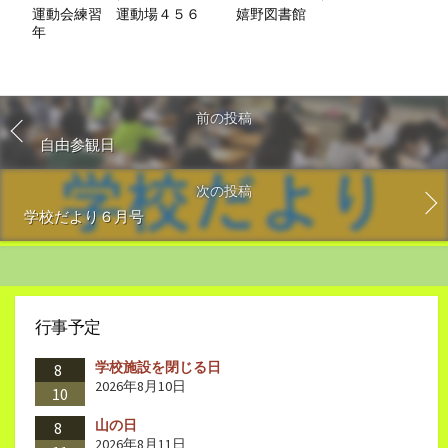
嬉野図書館
運動会練習 運動場４５６
年
前の投稿
自由参観日
次の投稿
学校だより６月号
行事予定
学校施設を閉じる日
8
2026年8月10日
10
山の日
8
2026年8月11日