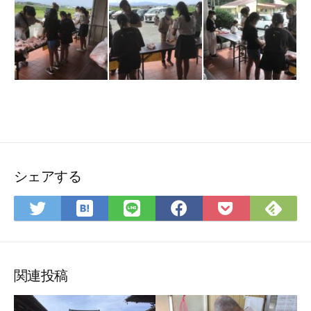
シェアする
は
Fee
Twitter
LINE
Facebook
Pocket
て
で
で
で
で
に
な
購
シ
シ
シ
保
ブ
読
ェ
ェ
ェ
存
ッ
ア
ア
ア
関連投稿
ク
マ