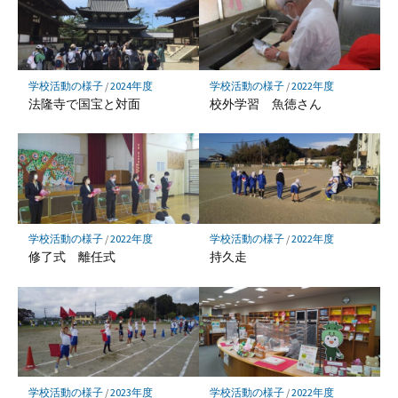
ー
ク
に
保
学校活動の様子
/
2024年度
学校活動の様子
/
2022年度
存
法隆寺で国宝と対面
校外学習 魚徳さん
学校活動の様子
/
2022年度
学校活動の様子
/
2022年度
持久走
修了式 離任式
学校活動の様子
/
2022年度
学校活動の様子
/
2023年度