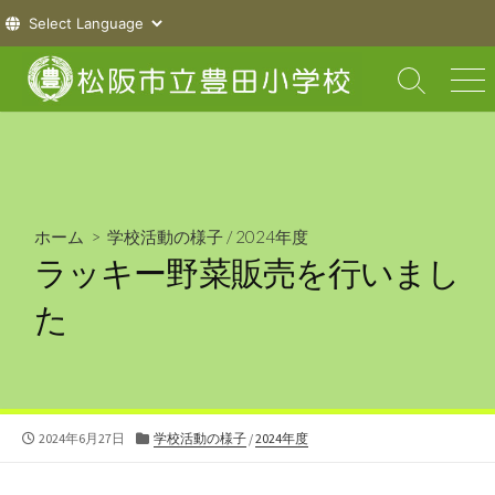
コ
ン
検
メ
索
ニ
テ
切
ュ
ン
り
ー
ツ
替
え
へ
ス
ホーム
>
学校活動の様子
/
2024年度
キ
ラッキー野菜販売を行いまし
ッ
プ
た
公
カ
2024年6月27日
学校活動の様子
/
2024年度
開
テ
日
ゴ