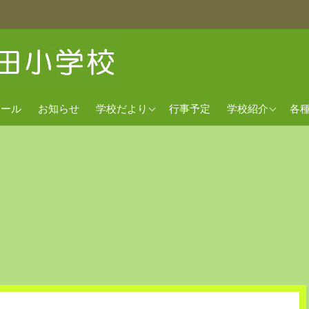
2026年度
経営方針
欠
クール
お知らせ
学校だより
行事予定
学校紹介
各
2025年度
沿革
出
2024年度
校歌
交通アクセス