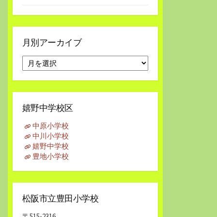
月別アーカイブ
月
別
ア
ー
カ
嬉野中学校区
イ
ブ
中原小学校
中川小学校
嬉野中学校
豊地小学校
松阪市立豊田小学校
〒515-2316