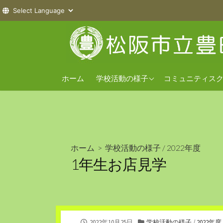
コ
ン
テ
ン
2026年度
ツ
ホーム
学校活動の様子
コミュニティス
へ
2025年度
ス
2024年度
キ
ッ
プ
ホーム
>
学校活動の様子
/
2022年度
1年生お店見学
公
カ
2022年10月25日
学校活動の様子
/
2022年度