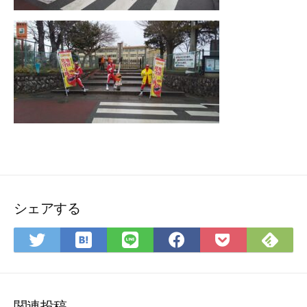
シェアする
は
Fee
Twitter
LINE
Facebook
Pocket
て
で
で
で
で
に
な
購
シ
シ
シ
保
ブ
読
ェ
ェ
ェ
存
ッ
ア
ア
ア
関連投稿