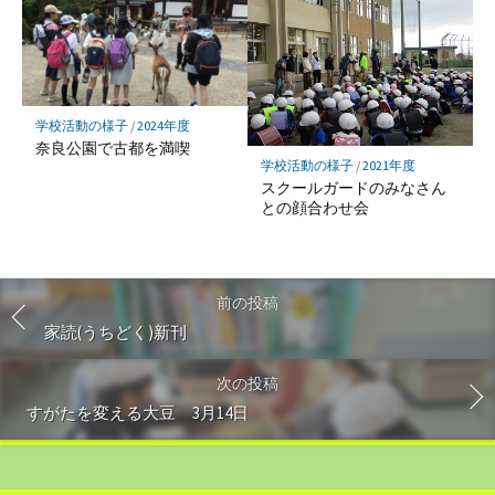
学校活動の様子
/
2024年度
奈良公園で古都を満喫
学校活動の様子
/
2021年度
スクールガードのみなさん
との顔合わせ会
前の投稿
家読(うちどく)新刊
次の投稿
すがたを変える大豆 3月14日