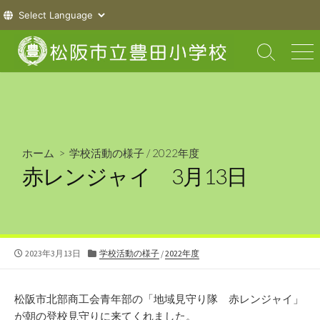
コ
ン
検
メ
索
ニ
テ
切
ュ
ン
り
ー
ツ
替
え
へ
ス
ホーム
>
学校活動の様子
/
2022年度
キ
赤レンジャイ 3月13日
ッ
プ
公
カ
2023年3月13日
学校活動の様子
/
2022年度
開
テ
日
ゴ
リ
松阪市北部商工会青年部の「地域見守り隊 赤レンジャイ」
ー
が朝の登校見守りに来てくれました。