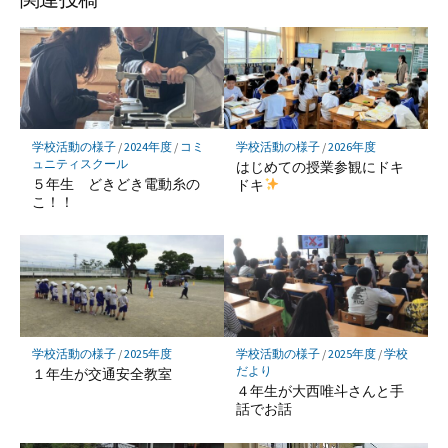
ク
マ
ー
ク
に
保
学校活動の様子
/
2024年度
/
コミ
学校活動の様子
/
2026年度
存
ュニティスクール
はじめての授業参観にドキ
５年生 どきどき電動糸の
ドキ
こ！！
学校活動の様子
/
2025年度
学校活動の様子
/
2025年度
/
学校
だより
１年生が交通安全教室
４年生が大西唯斗さんと手
話でお話