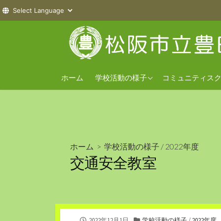
コ
ン
テ
ン
2026年度
ツ
ホーム
学校活動の様子
コミュニティス
へ
2025年度
ス
2024年度
キ
ッ
プ
ホーム
>
学校活動の様子
/
2022年度
交通安全教室
公
カ
2022年12月1日
学校活動の様子
/
2022年度