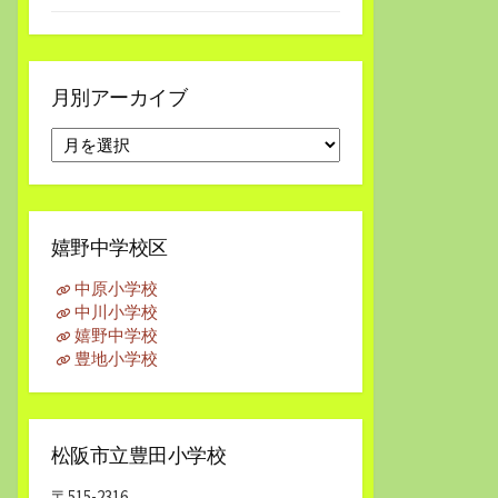
月別アーカイブ
月
別
ア
ー
カ
嬉野中学校区
イ
ブ
中原小学校
中川小学校
嬉野中学校
豊地小学校
松阪市立豊田小学校
〒515-2316