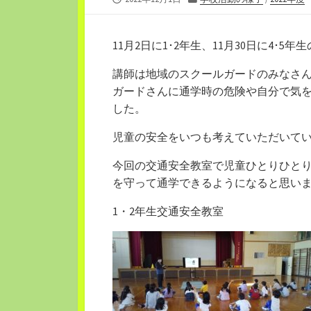
開
テ
日
ゴ
リ
11月2日に1･2年生、11月30日に4･
ー
講師は地域のスクールガードのみなさ
ガードさんに通学時の危険や自分で気
した。
児童の安全をいつも考えていただいて
今回の交通安全教室で児童ひとりひと
を守って通学できるようになると思い
1・2年生交通安全教室