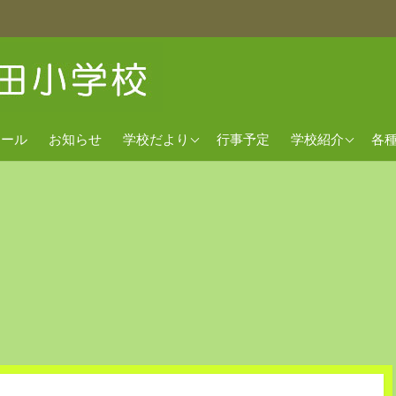
2026年度
経営方針
欠
クール
お知らせ
学校だより
行事予定
学校紹介
各
2025年度
沿革
出
2024年度
校歌
交通アクセス