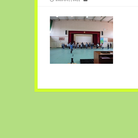
開
テ
日
ゴ
リ
ー