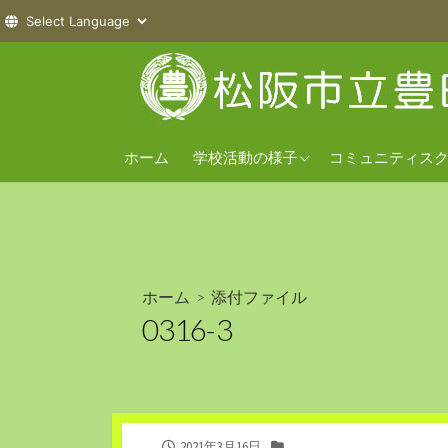
コ
ン
テ
ン
2026年度
ツ
ホーム
学校活動の様子
コミュニティス
へ
2025年度
ス
2024年度
キ
ッ
プ
ホーム
> 添付ファイル
0316-3
公
カ
2021年3月16日