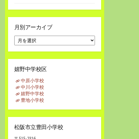
月別アーカイブ
月
別
ア
ー
カ
嬉野中学校区
イ
ブ
中原小学校
中川小学校
嬉野中学校
豊地小学校
松阪市立豊田小学校
〒515-2316