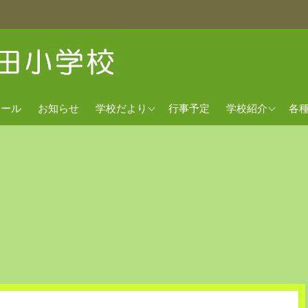
2026年度
経営方針
欠
クール
お知らせ
学校だより
行事予定
学校紹介
各
2025年度
沿革
出
2024年度
校歌
交通アクセス